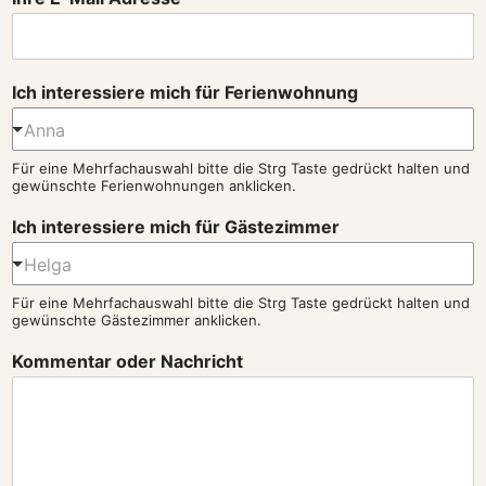
e
c
s
h
s
i
a
e
c
Ich interessiere mich für Ferienwohnung
r
h
e
r
i
Für eine Mehrfachauswahl bitte die Strg Taste gedrückt halten und
u
c
gewünschte Ferienwohnungen anklicken.
s
h
t
t
Ich interessiere mich für Gästezimmer
i
Für eine Mehrfachauswahl bitte die Strg Taste gedrückt halten und
u
gewünschte Gästezimmer anklicken.
n
g
Kommentar oder Nachricht
a
c
h
r
i