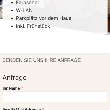
Fernseher
W-LAN
Parkplätz vor dem Haus
inkl. Frühstück
SENDEN SIE UNS IHRE ANFRAGE
Anfrage
i
I
Ihr Name
*
n
h
t
r
e
e
r
I
Ihre E-Mail Adresse
*